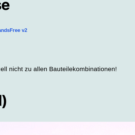
se
andsFree v2
ll nicht zu allen Bauteilekombinationen!
l)