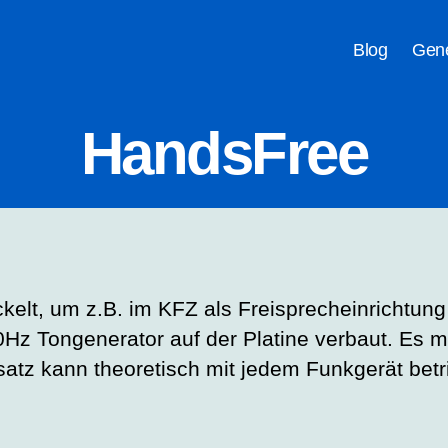
Blog
Gene
HandsFree
t, um z.B. im KFZ als Freisprecheinrichtung f
50Hz Tongenerator auf der Platine verbaut. E
atz kann theoretisch mit jedem Funkgerät be