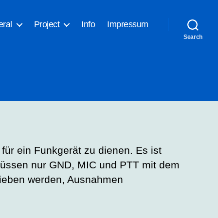
ral
Project
Info
Impressum
Search
ür ein Funkgerät zu dienen. Es ist
s müssen nur GND, MIC und PTT mit dem
trieben werden, Ausnahmen