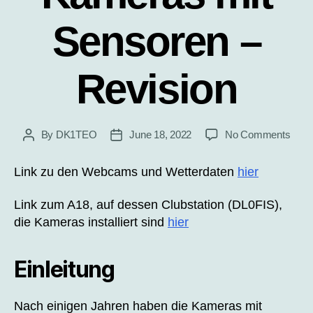
Sensoren –
Revision
on
By
DK1TEO
June 18, 2022
No Comments
Post
Post
DL0F
author
date
–
Link zu den Webcams und Wetterdaten
hier
Rasp
Pi
Link zum A18, auf dessen Clubstation (DL0FIS),
–
die Kameras installiert sind
hier
Kame
mit
Sens
Einleitung
–
Revi
Nach einigen Jahren haben die Kameras mit