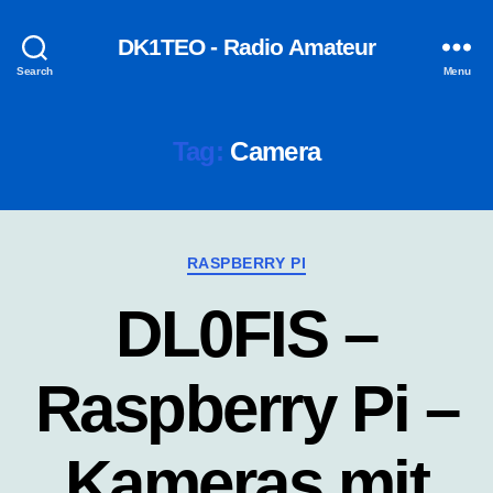
DK1TEO - Radio Amateur
Search
Menu
Tag:
Camera
Categories
RASPBERRY PI
DL0FIS –
Raspberry Pi –
Kameras mit