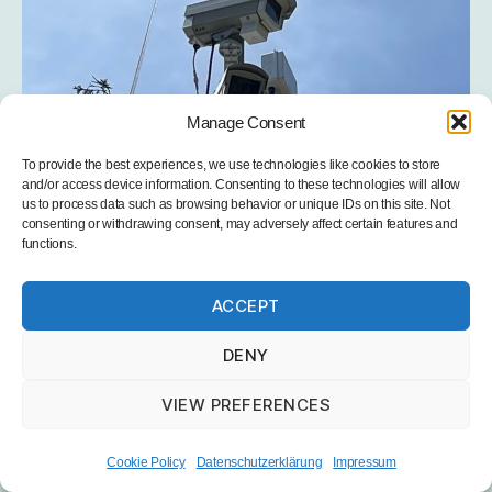
Manage Consent
To provide the best experiences, we use technologies like cookies to store
and/or access device information. Consenting to these technologies will allow
us to process data such as browsing behavior or unique IDs on this site. Not
consenting or withdrawing consent, may adversely affect certain features and
functions.
Foto: DF1GT – Kameras am Mast montiert.
ACCEPT
Software
DENY
Auf dem Raspberry Pi läuft Raspbian.
VIEW PREFERENCES
Ich könnte hier einiges über die eingesetzten
Cookie Policy
Datenschutzerklärung
Impressum
Technologien und Software schreiben. Das wirklich