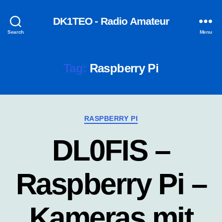
DK1TEO - Radio Amateur
Search
Menu
Tag:
Raspberry Pi
Categories
RASPBERRY PI
DL0FIS –
Raspberry Pi –
Kameras mit