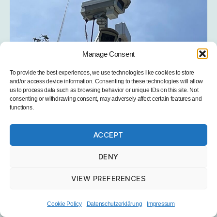
Manage Consent
To provide the best experiences, we use technologies like cookies to store
and/or access device information. Consenting to these technologies will allow
us to process data such as browsing behavior or unique IDs on this site. Not
consenting or withdrawing consent, may adversely affect certain features and
functions.
Foto: DF1GT – Kameras am Mast montiert.
ACCEPT
Software
DENY
Auf dem Raspberry Pi läuft Raspbian.
VIEW PREFERENCES
Ich könnte hier einiges über die eingesetzten
Cookie Policy
Datenschutzerklärung
Impressum
Technologien und Software schreiben. Das wirklich