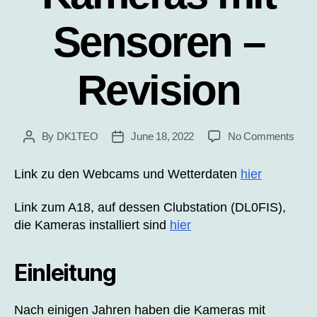
Sensoren –
Revision
on
By
DK1TEO
June 18, 2022
No Comments
Post
Post
DL0F
author
date
–
Link zu den Webcams und Wetterdaten
hier
Rasp
Pi
Link zum A18, auf dessen Clubstation (DL0FIS),
–
die Kameras installiert sind
hier
Kame
mit
Sens
Einleitung
–
Revi
Nach einigen Jahren haben die Kameras mit