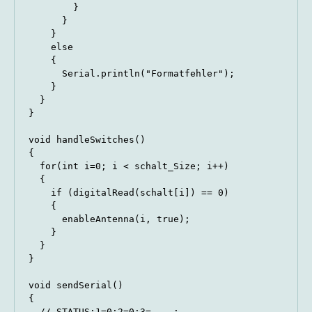
        }

      }

    }

    else

    {

      Serial.println("Formatfehler");

    }

  }

}

void handleSwitches()

{

  for(int i=0; i < schalt_Size; i++)

  {

    if (digitalRead(schalt[i]) == 0)

    {

      enableAntenna(i, true);

    }

  }

}

void sendSerial()

{

  // STATUS;1=0;2=0;3=....;
