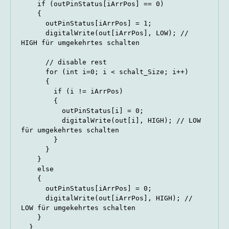
    if (outPinStatus[iArrPos] == 0)

    {

      outPinStatus[iArrPos] = 1;

      digitalWrite(out[iArrPos], LOW); // 
HIGH für umgekehrtes schalten

      // disable rest

      for (int i=0; i < schalt_Size; i++)

      {

        if (i != iArrPos)

        {

          outPinStatus[i] = 0;

          digitalWrite(out[i], HIGH); // LOW 
für umgekehrtes schalten

        }

      }

    }

    else

    {

      outPinStatus[iArrPos] = 0;

      digitalWrite(out[iArrPos], HIGH); // 
LOW für umgekehrtes schalten

    }

  }
