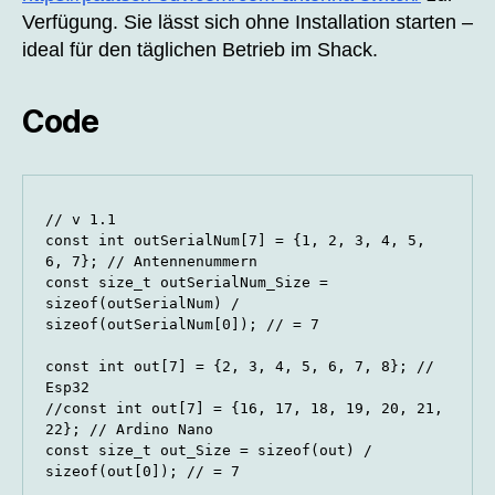
Verfügung. Sie lässt sich ohne Installation starten –
ideal für den täglichen Betrieb im Shack.
Code
// v 1.1

const int outSerialNum[7] = {1, 2, 3, 4, 5, 
6, 7}; // Antennenummern

const size_t outSerialNum_Size = 
sizeof(outSerialNum) / 
sizeof(outSerialNum[0]); // = 7

const int out[7] = {2, 3, 4, 5, 6, 7, 8}; // 
Esp32

//const int out[7] = {16, 17, 18, 19, 20, 21, 
22}; // Ardino Nano

const size_t out_Size = sizeof(out) / 
sizeof(out[0]); // = 7
