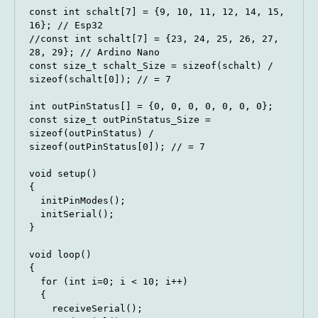
const int schalt[7] = {9, 10, 11, 12, 14, 15, 
16}; // Esp32

//const int schalt[7] = {23, 24, 25, 26, 27, 
28, 29}; // Ardino Nano

const size_t schalt_Size = sizeof(schalt) / 
sizeof(schalt[0]); // = 7

int outPinStatus[] = {0, 0, 0, 0, 0, 0, 0};

const size_t outPinStatus_Size = 
sizeof(outPinStatus) / 
sizeof(outPinStatus[0]); // = 7

void setup()

{

  initPinModes();

  initSerial();

}

void loop()

{

  for (int i=0; i < 10; i++)

  {

    receiveSerial();
