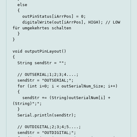
  else

  {

    outPinStatus[iArrPos] = 0;

    digitalWrite(out[iArrPos], HIGH); // LOW 
für umgekehrtes schalten

  }

}

void outputPinLayout()

{

  String sendStr = "";

  // OUTSERIAL;1;2;3;4....;

  sendStr = "OUTSERIAL;";

  for (int i=0; i < outSerialNum_Size; i++)

  {

    sendStr += (String)outSerialNum[i] + 
(String)";";

  }

  Serial.println(sendStr);

  // OUTDIGITAL;2;3;4;5....;

  sendStr = "OUTDIGITAL;";
