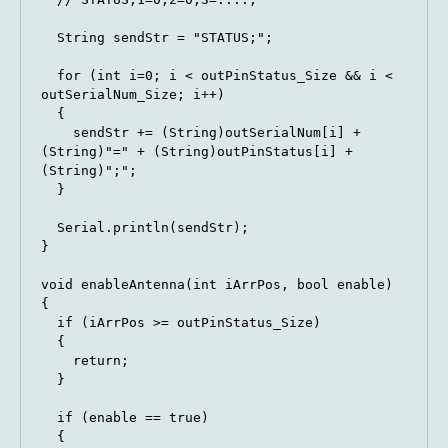
  String sendStr = "STATUS;";

  for (int i=0; i < outPinStatus_Size && i < 
outSerialNum_Size; i++)

  {

    sendStr += (String)outSerialNum[i] + 
(String)"=" + (String)outPinStatus[i] + 
(String)";";

  }

  Serial.println(sendStr);

}

void enableAntenna(int iArrPos, bool enable)

{

  if (iArrPos >= outPinStatus_Size)

  {

    return;

  }

  if (enable == true)

  {
