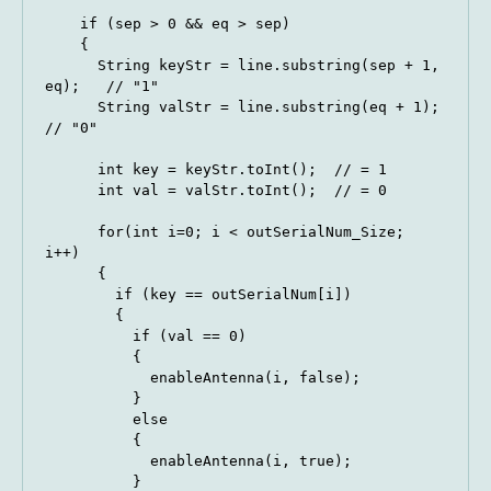
    if (sep > 0 && eq > sep)

    {

      String keyStr = line.substring(sep + 1, 
eq);   // "1"

      String valStr = line.substring(eq + 1);        
// "0"

      int key = keyStr.toInt();  // = 1

      int val = valStr.toInt();  // = 0

      for(int i=0; i < outSerialNum_Size; 
i++)

      {

        if (key == outSerialNum[i])

        {

          if (val == 0)

          {

            enableAntenna(i, false);

          }

          else

          {

            enableAntenna(i, true);

          }
