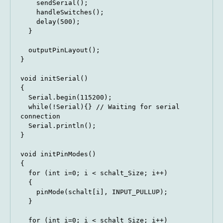
    sendSerial();

    handleSwitches();

    delay(500);

  }

  outputPinLayout();

}

void initSerial()

{

  Serial.begin(115200); 

  while(!Serial){} // Waiting for serial 
connection

  Serial.println();

}

void initPinModes()

{

  for (int i=0; i < schalt_Size; i++)

  {

    pinMode(schalt[i], INPUT_PULLUP);

  }

  for (int i=0; i < schalt_Size; i++)
