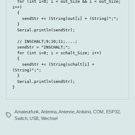
  for (int i=0; i < out_Size && i < out_Size; 
i++)

  {

    sendStr += (String)out[i] + (String)";";

  }

  Serial.println(sendStr);

  // INSCHALT;9;10;11;....;

  sendStr = "INSCHALT;";

  for (int i=0; i < schalt_Size; i++)

  {

    sendStr += (String)schalt[i] + 
(String)";";

  }

  Serial.println(sendStr);

}
Amateurfunk
,
Antenna
,
Antenne
,
Arduino
,
COM
,
ESP32
,
Tags
Switch
,
USB
,
Wechsel