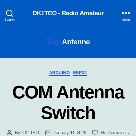
DK1TEO - Radio Amateur
Search
Menu
Tag:
Antenne
Categories
ARDUINO
ESP32
COM Antenna
Switch
on
By
DK1TEO
January 11, 2026
No Comments
Post
Post