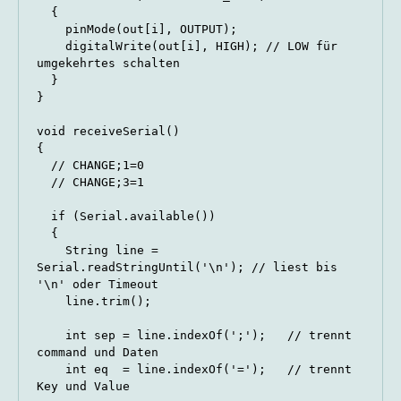
  {

    pinMode(out[i], OUTPUT);

    digitalWrite(out[i], HIGH); // LOW für 
umgekehrtes schalten

  }

}

void receiveSerial()

{

  // CHANGE;1=0

  // CHANGE;3=1

  if (Serial.available())

  {

    String line = 
Serial.readStringUntil('\n'); // liest bis 
'\n' oder Timeout

    line.trim();

    int sep = line.indexOf(';');   // trennt 
command und Daten

    int eq  = line.indexOf('=');   // trennt 
Key und Value
