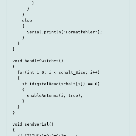
        }

      }

    }

    else

    {

      Serial.println("Formatfehler");

    }

  }

}

void handleSwitches()

{

  for(int i=0; i < schalt_Size; i++)

  {

    if (digitalRead(schalt[i]) == 0)

    {

      enableAntenna(i, true);

    }

  }

}

void sendSerial()

{

  // STATUS;1=0;2=0;3=....;
