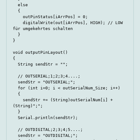
  else

  {

    outPinStatus[iArrPos] = 0;

    digitalWrite(out[iArrPos], HIGH); // LOW 
für umgekehrtes schalten

  }

}

void outputPinLayout()

{

  String sendStr = "";

  // OUTSERIAL;1;2;3;4....;

  sendStr = "OUTSERIAL;";

  for (int i=0; i < outSerialNum_Size; i++)

  {

    sendStr += (String)outSerialNum[i] + 
(String)";";

  }

  Serial.println(sendStr);

  // OUTDIGITAL;2;3;4;5....;

  sendStr = "OUTDIGITAL;";
