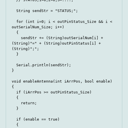
  String sendStr = "STATUS;";

  for (int i=0; i < outPinStatus_Size && i < 
outSerialNum_Size; i++)

  {

    sendStr += (String)outSerialNum[i] + 
(String)"=" + (String)outPinStatus[i] + 
(String)";";

  }

  Serial.println(sendStr);

}

void enableAntenna(int iArrPos, bool enable)

{

  if (iArrPos >= outPinStatus_Size)

  {

    return;

  }

  if (enable == true)

  {
