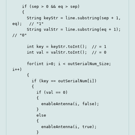
    if (sep > 0 && eq > sep)

    {

      String keyStr = line.substring(sep + 1, 
eq);   // "1"

      String valStr = line.substring(eq + 1);        
// "0"

      int key = keyStr.toInt();  // = 1

      int val = valStr.toInt();  // = 0

      for(int i=0; i < outSerialNum_Size; 
i++)

      {

        if (key == outSerialNum[i])

        {

          if (val == 0)

          {

            enableAntenna(i, false);

          }

          else

          {

            enableAntenna(i, true);

          }
