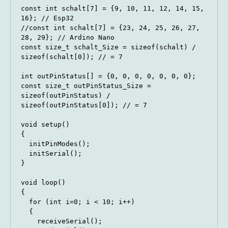
const int schalt[7] = {9, 10, 11, 12, 14, 15, 
16}; // Esp32

//const int schalt[7] = {23, 24, 25, 26, 27, 
28, 29}; // Ardino Nano

const size_t schalt_Size = sizeof(schalt) / 
sizeof(schalt[0]); // = 7

int outPinStatus[] = {0, 0, 0, 0, 0, 0, 0};

const size_t outPinStatus_Size = 
sizeof(outPinStatus) / 
sizeof(outPinStatus[0]); // = 7

void setup()

{

  initPinModes();

  initSerial();

}

void loop()

{

  for (int i=0; i < 10; i++)

  {

    receiveSerial();
