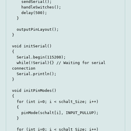
    sendSerial();

    handleSwitches();

    delay(500);

  }

  outputPinLayout();

}

void initSerial()

{

  Serial.begin(115200); 

  while(!Serial){} // Waiting for serial 
connection

  Serial.println();

}

void initPinModes()

{

  for (int i=0; i < schalt_Size; i++)

  {

    pinMode(schalt[i], INPUT_PULLUP);

  }

  for (int i=0; i < schalt_Size; i++)
