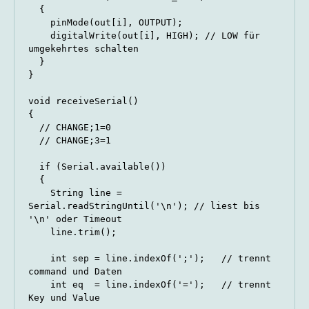
  {

    pinMode(out[i], OUTPUT);

    digitalWrite(out[i], HIGH); // LOW für 
umgekehrtes schalten

  }

}

void receiveSerial()

{

  // CHANGE;1=0

  // CHANGE;3=1

  if (Serial.available())

  {

    String line = 
Serial.readStringUntil('\n'); // liest bis 
'\n' oder Timeout

    line.trim();

    int sep = line.indexOf(';');   // trennt 
command und Daten

    int eq  = line.indexOf('=');   // trennt 
Key und Value
