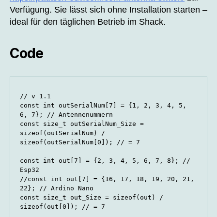
Verfügung. Sie lässt sich ohne Installation starten –
ideal für den täglichen Betrieb im Shack.
Code
// v 1.1

const int outSerialNum[7] = {1, 2, 3, 4, 5, 
6, 7}; // Antennenummern

const size_t outSerialNum_Size = 
sizeof(outSerialNum) / 
sizeof(outSerialNum[0]); // = 7

const int out[7] = {2, 3, 4, 5, 6, 7, 8}; // 
Esp32

//const int out[7] = {16, 17, 18, 19, 20, 21, 
22}; // Ardino Nano

const size_t out_Size = sizeof(out) / 
sizeof(out[0]); // = 7
