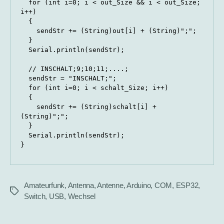
  for (int i=0; i < out_Size && i < out_Size; 
i++)

  {

    sendStr += (String)out[i] + (String)";";

  }

  Serial.println(sendStr);

  // INSCHALT;9;10;11;....;

  sendStr = "INSCHALT;";

  for (int i=0; i < schalt_Size; i++)

  {

    sendStr += (String)schalt[i] + 
(String)";";

  }

  Serial.println(sendStr);

}
Amateurfunk
,
Antenna
,
Antenne
,
Arduino
,
COM
,
ESP32
,
Tags
Switch
,
USB
,
Wechsel