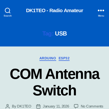
DK1TEO - Radio Amateur
Search
Menu
Tag:
USB
Categories
ARDUINO
ESP32
COM Antenna
Switch
on
By
DK1TEO
January 11, 2026
No Comments
Post
Post