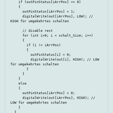
    if (outPinStatus[iArrPos] == 0)

    {

      outPinStatus[iArrPos] = 1;

      digitalWrite(out[iArrPos], LOW); // 
HIGH für umgekehrtes schalten

      // disable rest

      for (int i=0; i < schalt_Size; i++)

      {

        if (i != iArrPos)

        {

          outPinStatus[i] = 0;

          digitalWrite(out[i], HIGH); // LOW 
für umgekehrtes schalten

        }

      }

    }

    else

    {

      outPinStatus[iArrPos] = 0;

      digitalWrite(out[iArrPos], HIGH); // 
LOW für umgekehrtes schalten

    }

  }
